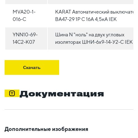
MVA20-1-
KARAT Автоматический выключател
016-C
ВА47-29 1P C 16А 4,5кА IEK
YNN10-69-
Шина N "ноль" на двух угловых
14C2-K07
изоляторах ШНИ-6х9-14-У2-С IEK
Скачать
Документация
Дополнительные изображения