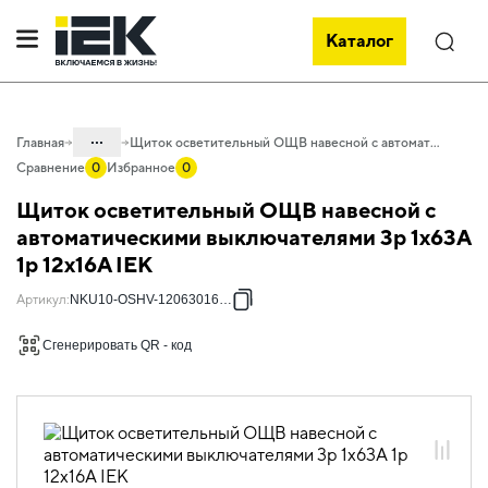
Каталог
Поиск
...
Главная
Щиток осветительный ОЩВ навесной с автоматическими выключателями 3p 1х63А 1p 12х16А IEK
Сравнение
0
Избранное
0
Каталог
Щиток осветительный ОЩВ навесной с
50. Типовые решения НКУ
автоматическими выключателями 3p 1х63А
1p 12х16А IEK
50.05 Щитки осветительные
50.05.01 НКУ Щитки осветительные
Артикул
:
NKU10-OSHV-12063016-01
ОЩВ
Сгенерировать QR - код