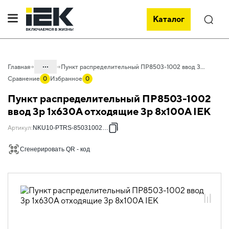
Каталог
Поиск
...
Главная
Пункт распределительный ПР8503-1002 ввод 3p 1х630А отходящие 3p 8х100А IEK
Сравнение
0
Избранное
0
Каталог
Пункт распределительный ПР8503-1002
50. Типовые решения НКУ
ввод 3p 1х630А отходящие 3p 8х100А IEK
50.03 ПР
Артикул
:
NKU10-PTRS-85031002-01
50.03.02 НКУ ПР8503
Сгенерировать QR - код
50.03.02.02 ПР8503 с вводными
автоматическими выключателями